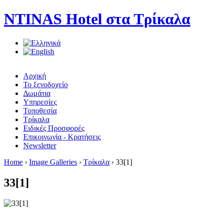
NTINAS Hotel στα Τρίκαλα
Αρχική
Το ξενοδοχείο
Δωμάτια
Υπηρεσίες
Τοποθεσία
Τρίκαλα
Ειδικές Προσφορές
Επικοινωνία - Κρατήσεις
Newsletter
Home
›
Image Galleries
›
Τρίκαλα
› 33[1]
33[1]