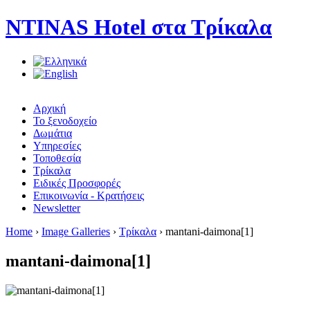
NTINAS Hotel στα Τρίκαλα
Αρχική
Το ξενοδοχείο
Δωμάτια
Υπηρεσίες
Τοποθεσία
Τρίκαλα
Ειδικές Προσφορές
Επικοινωνία - Κρατήσεις
Newsletter
Home
›
Image Galleries
›
Τρίκαλα
› mantani-daimona[1]
mantani-daimona[1]